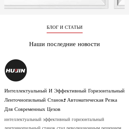
БЛОГ И СТАТЬИ
Наши последние новости
Интеллектуальный И Эффективный Горизонтальный
Р
Ленточнопильный Станок: Автоматическая Резка
У
Для Современных Цехов
.
р
интеллектуальный эффективный горизонтальный
с
ленточнопильный станок стал революционным решением