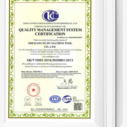
защитное устройство, чтобы станок автоматически
регулировал скорость. Скорость станка после начала
работы унифицирована, что исключает
традиционные недостатки протягивания зубьев. А
производительность на треть выше, чем у
аналогичной продукции, что позволяет сэкономить
около 30-40% ленточных пил. Гидравлическая
система является ключевой частью пильного станка.
Это улучшение принесло как экономические, так и
существенные выгоды.