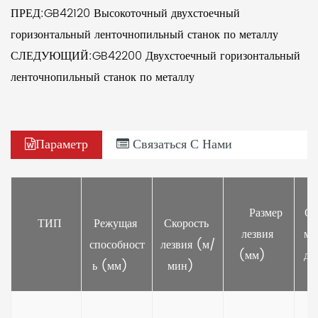
ПРЕД:GB42120 Высокоточный двухстоечный
горизонтальный ленточнопильный станок по металлу
СЛЕДУЮЩИЙ:GB42200 Двухстоечный горизонтальный
ленточнопильный станок по металлу
Параметр
Связаться С Нами
     Размер 
Ос
     ТИП   
Режущая 
Скорость 
лезвия 
мо
способност
лезвия (м/
(мм)    
дв
ь (мм)    
мин)    
(к