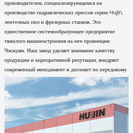
производителем, специализирующимся на
производстве гидравлических прессов серии Hujin,
ленточных пил и фрезерных станков. Это
единственное системообразующее предприятие
тяжелого машиностроения на юге провинции
Чжэцзян. Наш завод уделяет внимание качеству
продукции и корпоративной репутации, внедряет
современный менеджмент и догоняет по передовому
уровню своих аналогов. На протяжении многих лет
она была оценена как подразделение с надежным
качеством продукции, соблюдающее контракты и
выполняющее обещания.
Четырехстоечный вертикальный гидравлический