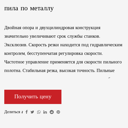
пила по металлу
Двойная опора и двухцилиндровая конструкция
значительно увеличивают срок службы станков.
Эксклюзив. Скорость резки находится под гидравлическим
контролем, бесступенчатая регулировка скорости.
Частотное управление применяется для скорости пильного
полотна. Стабильная резка, высокая точность. Пильные
полотна, натянутые гидравлическим давлением, удобны в
эксплуатации, а натяжение стабильно. Для удержания
Получить цену
используются гидравлическое давление и ручное
управление, они просты в эксплуатации. Длина рабочего
Делиться :
стола 2500 мм, радиус действия 1500 мм. (Это можно
настроить.)