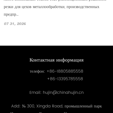
п
резки для цехов металлообработки, производственных
ме
предпр...
0
07 31, 2026
Контактная информация
телефон:
+86-18805885558
+86-13395785558
Email: hujin@chinahujin.cn
Add: № 300, Xingda Road, промышленный парк