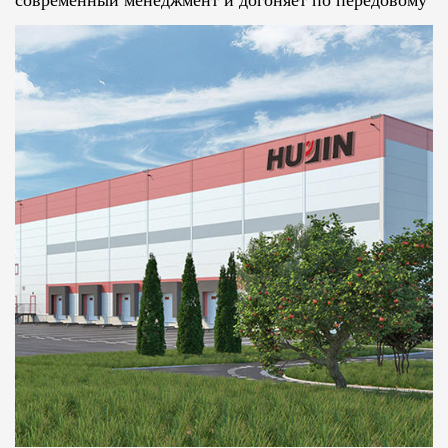
современный менеджмент и догоняет по передовому
уровню своих аналогов. На протяжении многих лет
она была оценена как подразделение с надежным
качеством продукции, соблюдающее контракты и
выполняющее обещания.
Четырехстоечный вертикальный гидравлический
станок общего назначения YJ-32-40-315T,
производимый нашей компанией, на протяжении
десятилетий пользуется популярностью в
машиностроительной промышленности. С 1993 года
при активной поддержке Шанхайского научно-
исследовательского института гидравлических и
пневматических технологий наш завод успешно