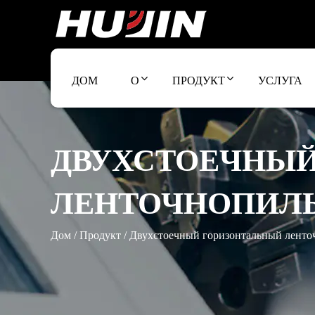
ДОМ
О
ПРОДУКТ
УСЛУГА
ДВУХСТОЕЧНЫЙ
ЛЕНТОЧНОПИЛЬ
Дом
/
Продукт
/
Двухстоечный горизонтальный ленто