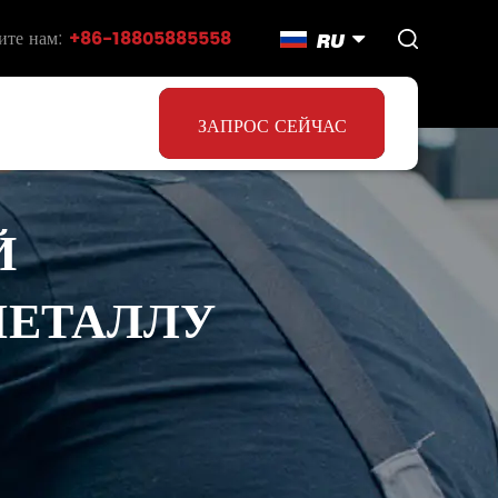
ите нам:
+86-18805885558
RU
ЗАПРОС СЕЙЧАС
Й
МЕТАЛЛУ