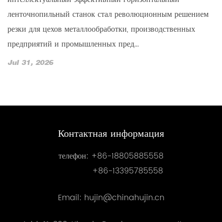
с
ленточнопильный станок стал революционным решением
п
резки для цехов металлообработки, производственных
ме
предприятий и промышленных пред...
J
Jul 31, 2026
Контактная информация
телефон:
+86-18805885558
+86-13395785558
Email: hujin@chinahujin.cn