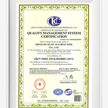
Добавьте к станку автоматическое гидравлическое
защитное устройство, чтобы станок автоматически
регулировал скорость. Скорость станка после начала
работы унифицирована, что исключает
традиционные недостатки протягивания зубьев. А
производительность на треть выше, чем у
аналогичной продукции, что позволяет сэкономить
около 30-40% ленточных пил. Гидравлическая
система является ключевой частью пильного станка.
Это улучшение принесло как экономические, так и
существенные выгоды.