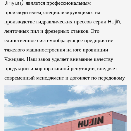
Jinyun) является профессиональным
производителем, специализирующимся на
производстве гидравлических прессов серии Hujin,
ленточных пил и фрезерных станков. Это
единственное системообразующее предприятие
тяжелого машиностроения на юге провинции
Чжэцзян. Наш завод уделяет внимание качеству
продукции и корпоративной репутации, внедряет
современный менеджмент и догоняет по передовому
уровню своих аналогов. На протяжении многих лет
она была оценена как подразделение с надежным
качеством продукции, соблюдающее контракты и
выполняющее обещания.