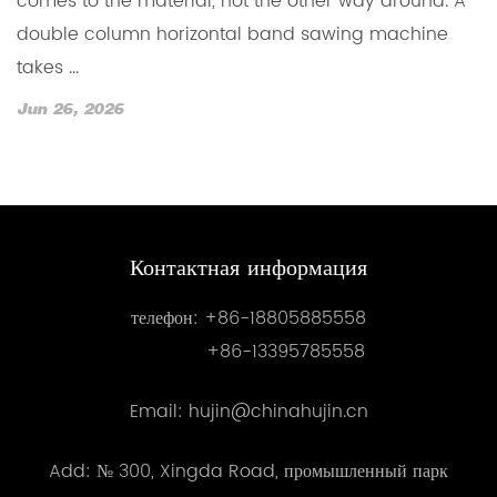
comes to the material, not the other way around. A
к
double column horizontal band sawing machine
ве
takes ...
J
Jun 26, 2026
Контактная информация
телефон:
+86-18805885558
+86-13395785558
Email: hujin@chinahujin.cn
Add: № 300, Xingda Road, промышленный парк