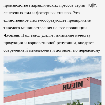
производстве гидравлических прессов серии Hujin,
ленточных пил и фрезерных станков. Это
единственное системообразующее предприятие
тяжелого машиностроения на юге провинции
Чжэцзян. Наш завод уделяет внимание качеству
продукции и корпоративной репутации, внедряет
современный менеджмент и догоняет по передовому
уровню своих аналогов. На протяжении многих лет
она была оценена как подразделение с надежным
качеством продукции, соблюдающее контракты и
выполняющее обещания.
Четырехстоечный вертикальный гидравлический
станок общего назначения YJ-32-40-315T,