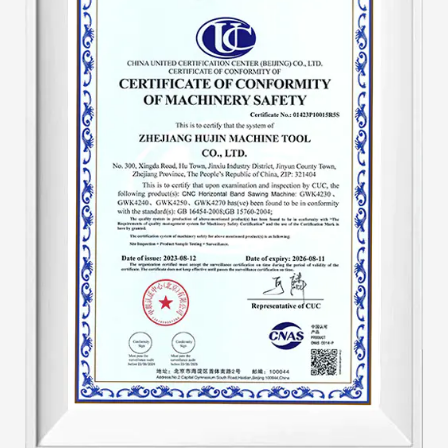
регулировал скорость. Скорость станка после начала
работы унифицирована, что исключает
традиционные недостатки протягивания зубьев. А
производительность на треть выше, чем у
аналогичной продукции, что позволяет сэкономить
около 30-40% ленточных пил. Гидравлическая
система является ключевой частью пильного станка.
Это улучшение принесло как экономические, так и
существенные выгоды.