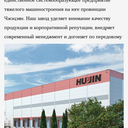
единственное системообразующее предприятие
тяжелого машиностроения на юге провинции
Чжэцзян. Наш завод уделяет внимание качеству
продукции и корпоративной репутации, внедряет
современный менеджмент и догоняет по передовому
уровню своих аналогов. На протяжении многих лет
она была оценена как подразделение с надежным
качеством продукции, соблюдающее контракты и
выполняющее обещания.
Четырехстоечный вертикальный гидравлический
станок общего назначения YJ-32-40-315T,
производимый нашей компанией, на протяжении
десятилетий пользуется популярностью в