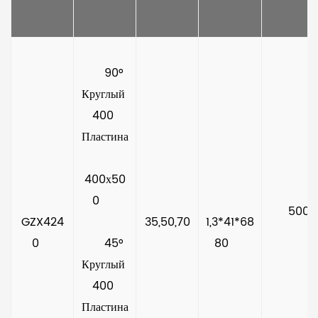
      90° 
Круглый 
400 
Пластина
400х50
0     
     500  
GZX424
35,50,70
1,3*41*68
0    
      45° 
80     
Круглый 
400 
Пластина