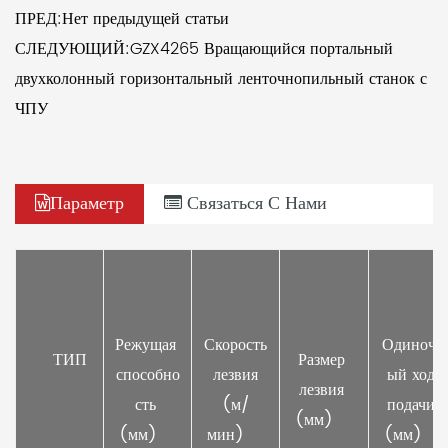
ПРЕД:Нет предыдущей статьи
СЛЕДУЮЩИЙ:GZX4265 Вращающийся портальный
двухколонный горизонтальный ленточнопильный станок с
ЧПУ
Параметр
Связаться С Нами
Режущая 
Скорость
Одиночн
     ТИП 
Размер 
способно
 лезвия 
ый ход 
лезвия 
сть 
(м/
подачи 
(мм)    
(мм)    
мин)    
(мм)    