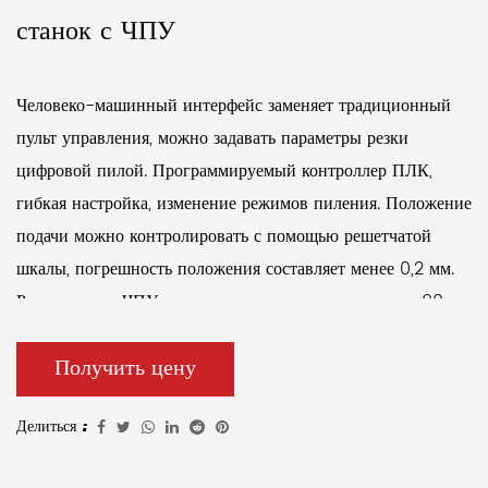
станок с ЧПУ
Человеко-машинный интерфейс заменяет традиционный
пульт управления, можно задавать параметры резки
цифровой пилой. Программируемый контроллер ПЛК,
гибкая настройка, изменение режимов пиления. Положение
подачи можно контролировать с помощью решетчатой ​​
шкалы, погрешность положения составляет менее 0,2 мм.
Распиловка с ЧПУ может располагаться в диапазоне 90–
45 дюймов. Ленточнопильные станки с числовым
Получить цену
программным управлением применимы для распиловки
однородного материала. Они имеют стабильную
Делиться :
производительность и высокую эффективность.