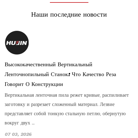
Наши последние новости
Высококачественный Вертикальный
D
Ленточнопильный Станок: Что Качество Реза
M
Говорит О Конструкции
A
Вертикальная ленточная пила режет кривые, распиливает
m
заготовку и разрезает сложенный материал. Лезвие
c
и
представляет собой тонкую стальную петлю, обернутую
d
вокруг двух ...
0
07 03, 2026