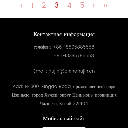
‹
1
2
3
4
5
›
››
Контактная информация
телефон:
+86-18805885558
+86-13395785558
Email: hujin@chinahujin.cn
Add: № 300, Xingda Road, промышленный парк
Цзиньсю, город Хужен, округ Цзиньюнь, провинция
Чжэцзян, Китай 321404
Мобильный сайт