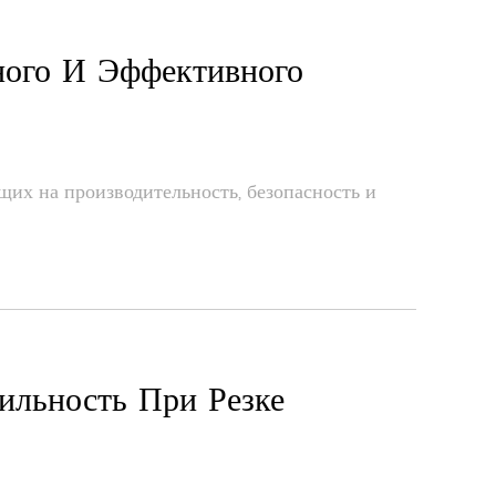
ного И Эффективного
их на производительность, безопасность и
ильность При Резке