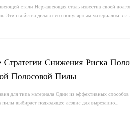
веющей стали Нержавеющая сталь известна своей долго
. Эти свойства делают его популярным материалом в ст.
е Стратегии Снижения Риска Пол
ной Полосовой Пилы
вия для типа материала Один из эффективных способов
 пилы выбирает подходящее лезвие для вырезанно...