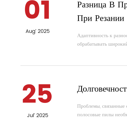
01
Разница В П
При Резании
Aug’ 2025
Адаптивность к разно
обрабатывать широкий 
25
Долговечнос
Проблемы, связанные
полосовые пилы необхо
Jul’ 2025