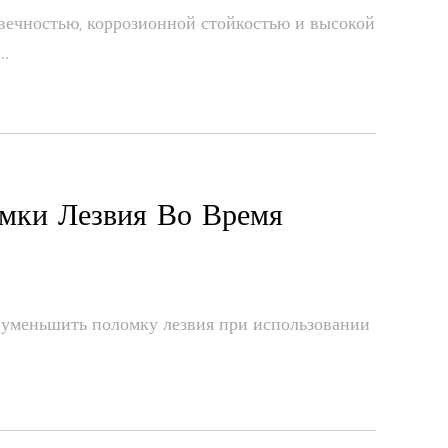
вечностью, коррозионной стойкостью и высокой
..
омки Лезвия Во Время
 уменьшить поломку лезвия при использовании