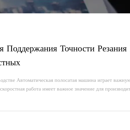
я Поддержания Точности Резания
стных
одстве Автоматическая полосатая машина играет важну
скоростная работа имеет важное значение для производите