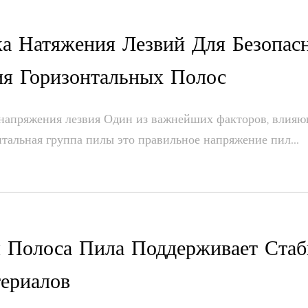
ка Натяжения Лезвий Для Безопас
ия Горизонтальных Полос
апряжения лезвия Один из важнейших факторов, влияющ
тальная группа пилы это правильное напряжение пил...
я Полоса Пила Поддерживает Стаб
ериалов