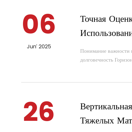
06
Точная Оцен
Использован
Jun’ 2025
Понимание важности н
долговечность Горизон
26
Вертикальна
Тяжелых Мат