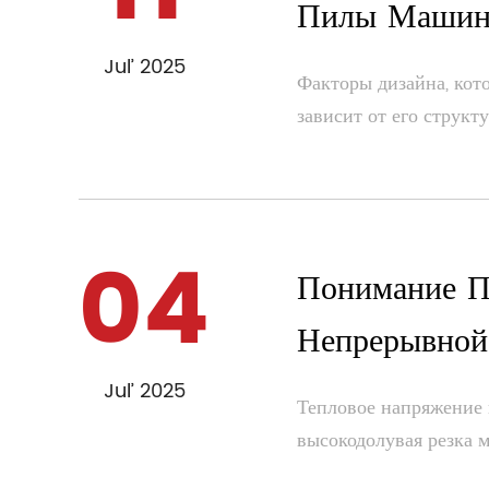
Пилы Машин
Jul’ 2025
Факторы дизайна, кот
зависит от его структ
04
Понимание П
Непрерывной
Jul’ 2025
Тепловое напряжение 
высокодолувая резка м