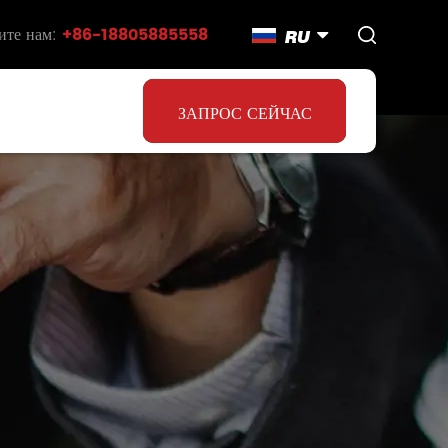
ите нам:
+86-18805885558
RU
ЗАПРОС СЕЙЧАС