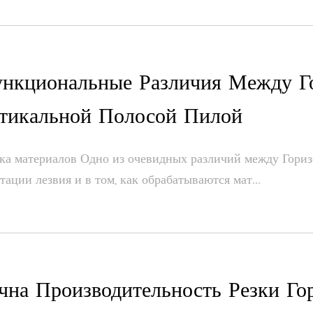
нкциональные Различия Между Г
тикальной Полосой Пилой
ка материалов Одно из очевидных различий между Гориз
тации лезвия и в том, как обрабатываются мат...
чна Производительность Резки Го