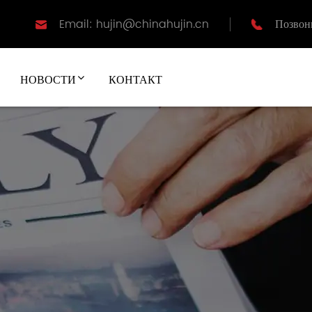
Email: hujin@chinahujin.cn
Позвон
НОВОСТИ
КОНТАКТ