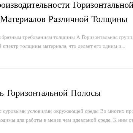
роизводительности Горизонтальн
 Материалов Различной Толщины
образным требованиям толщины А Горизонтальная групп
спектр толщины материала, что делает его одним и...
ть Горизонтальной Полосы
 с суровыми условиями окружающей среды Во многих п
димы для работы в менее чем идеальной среде. К ним отн