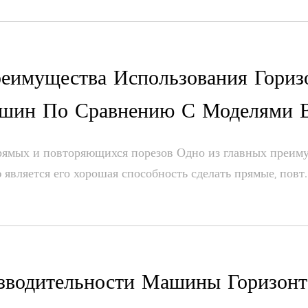
еимущества Использования Гориз
ин По Сравнению С Моделями В
ямых и повторяющихся порезов Одно из главных преиму
является его хорошая способность сделать прямые, повт..
зводительности Машины Горизон