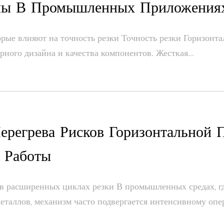
ы В Промышленных Приложения
орые влияют на точность резки Точность резки Горизонт
урного дизайна и качества компонентов. Жесткая...
ерегрева Рисков Горизонтальной
 Работы
в расширенных циклах резки В промышленных средах, где
еталлов, механизм часто подвергается интенсивному опер