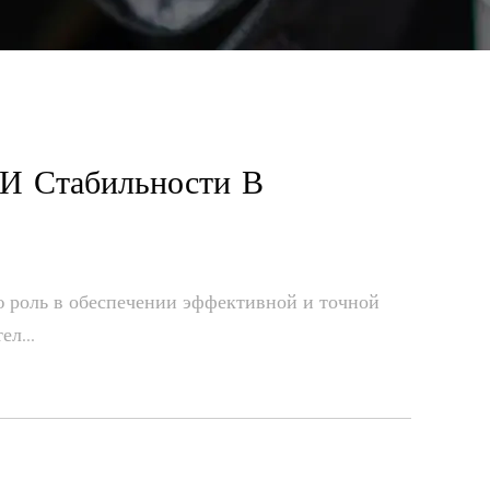
 И Стабильности В
ю роль в обеспечении эффективной и точной
л...