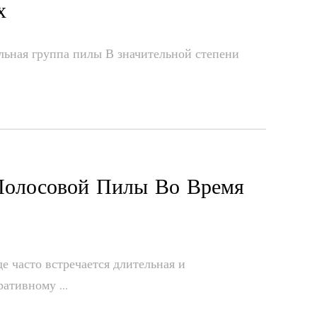
х
альная группа пилы В значительной степени
 Полосовой Пилы Во Время
 часто встречается длительная и
ативному ...