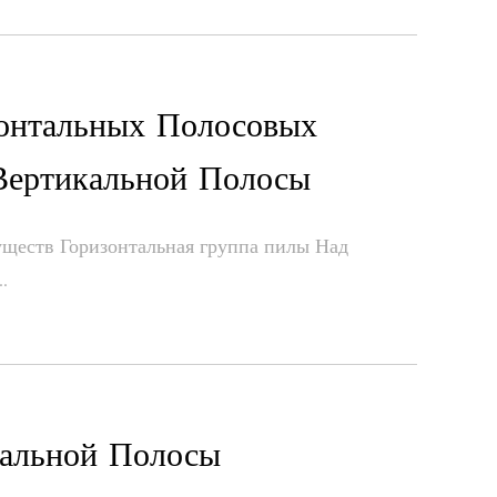
онтальных Полосовых
ертикальной Полосы
ществ Горизонтальная группа пилы Над
.
тальной Полосы