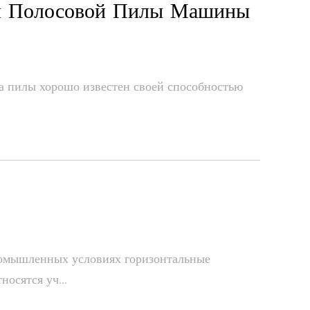
ой Полосовой Пилы Машины
а пилы хорошо известен своей способностью
ромышленных условиях горизонтальные
осятся уч...