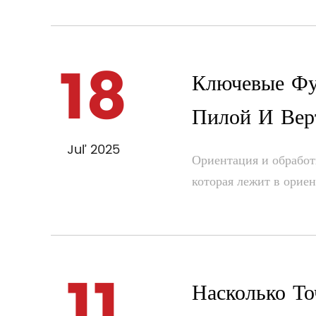
18
Ключевые Фу
Пилой И Вер
Jul’ 2025
Ориентация и обработ
которая лежит в ориен
11
Насколько То