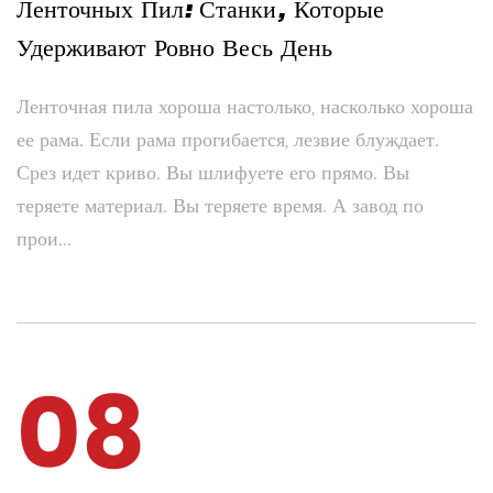
Ленточных Пил: Станки, Которые
Удерживают Ровно Весь День
Ленточная пила хороша настолько, насколько хороша
ее рама. Если рама прогибается, лезвие блуждает.
Срез идет криво. Вы шлифуете его прямо. Вы
теряете материал. Вы теряете время. А завод по
прои...
08