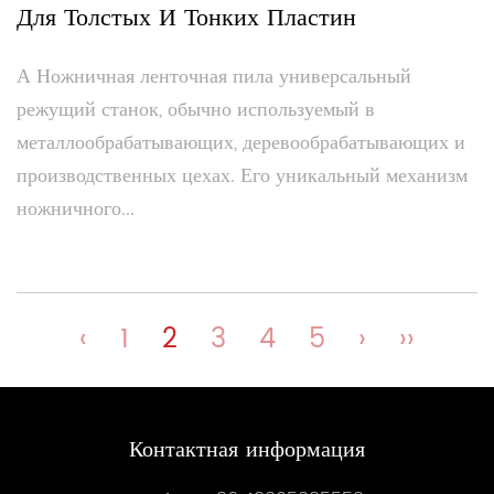
Для Толстых И Тонких Пластин
А Ножничная ленточная пила универсальный
режущий станок, обычно используемый в
металлообрабатывающих, деревообрабатывающих и
производственных цехах. Его уникальный механизм
ножничного...
‹
1
2
3
4
5
›
››
Контактная информация