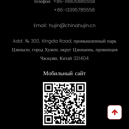
телефон:
+86-18805885558
+86-13395785558
Email: hujin@chinahujin.cn
Add: № 300, Xingda Road, промышленный парк
Цзиньсю, город Хужен, округ Цзиньюнь, провинция
Чжэцзян, Китай 321404
Мобильный сайт